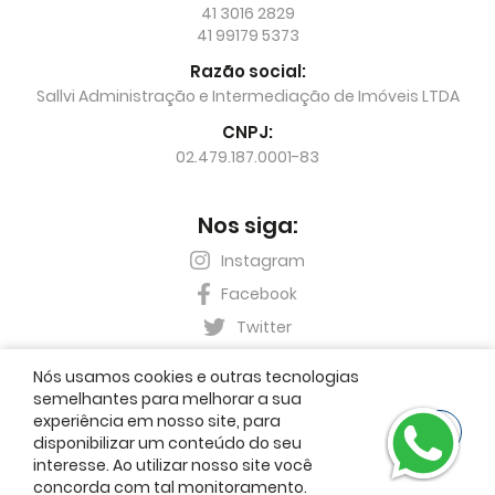
41 3016 2829
41 99179 5373
Razão social:
Sallvi Administração e Intermediação de Imóveis LTDA
CNPJ:
02.479.187.0001-83
Nos siga:
Instagram
Facebook
Twitter
Nós usamos cookies e outras tecnologias
semelhantes para melhorar a sua
experiência em nosso site, para
OK
Imobiliária Sallvi © 2026. Creci J 3517. Todos os direitos
disponibilizar um conteúdo do seu
reservados.
interesse. Ao utilizar nosso site você
concorda com tal monitoramento.
Sistema
CasaSoft
- Feito pela
Paper