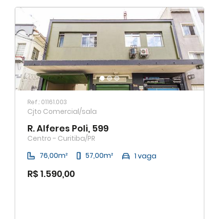
Maior área total
Menor área total
Ref.: 01161.003
Cjto Comercial/sala
R. Alferes Poli, 599
Centro - Curitiba/PR
76,00m²
57,00m²
1 vaga
R$ 1.590,00