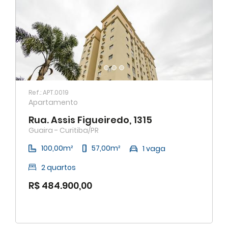
Ref.: APT.0019
Apartamento
Rua. Assis Figueiredo, 1315
Guaira - Curitiba/PR
100,00m²
57,00m²
1 vaga
2 quartos
R$ 484.900,00