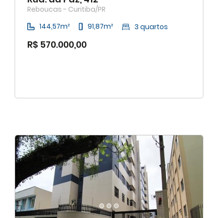
Reboucas - Curitiba/PR
144,57m²
91,87m²
3 quartos
R$ 570.000,00