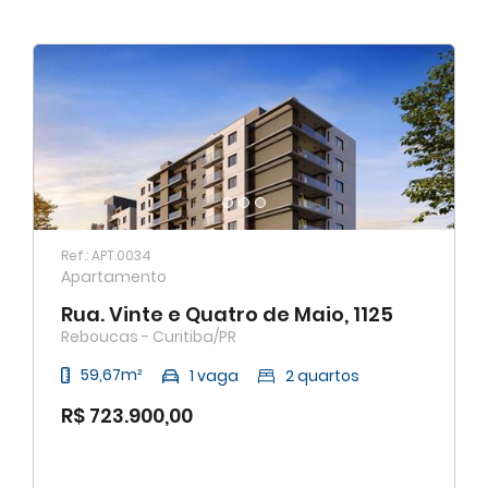
Ref.: APT.0034
Apartamento
Rua. Vinte e Quatro de Maio, 1125
Reboucas - Curitiba/PR
59,67m²
1 vaga
2 quartos
R$ 723.900,00