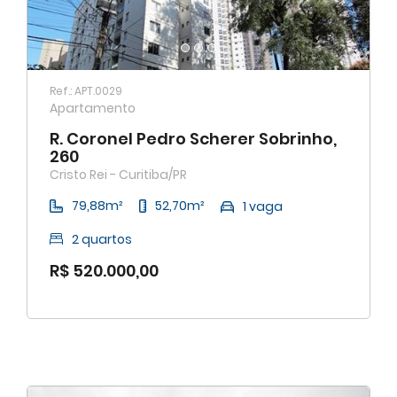
Ref.: APT.0029
Apartamento
R. Coronel Pedro Scherer Sobrinho,
260
Cristo Rei - Curitiba/PR
79,88m²
52,70m²
1 vaga
2 quartos
R$ 520.000,00