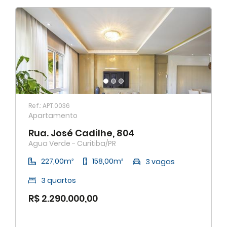
Maior área total
Menor área total
Ref.: APT.0036
Apartamento
Rua. José Cadilhe, 804
Agua Verde - Curitiba/PR
227,00m²
158,00m²
3 vagas
3 quartos
R$ 2.290.000,00