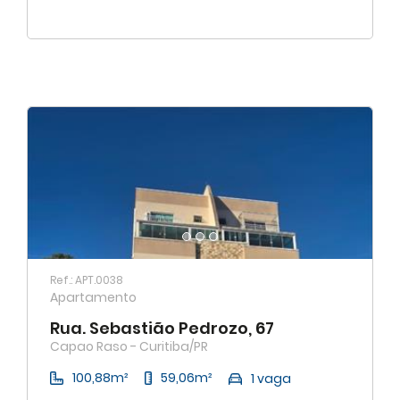
Ref.: APT.0038
Apartamento
Rua. Sebastião Pedrozo, 67
Capao Raso - Curitiba/PR
100,88m²
59,06m²
1 vaga