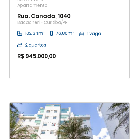
Apartamento
Rua. Canadá, 1040
Bacacheri - Curitiba/PR
102,34m²
76,86m²
1 vaga
2 quartos
R$ 945.000,00