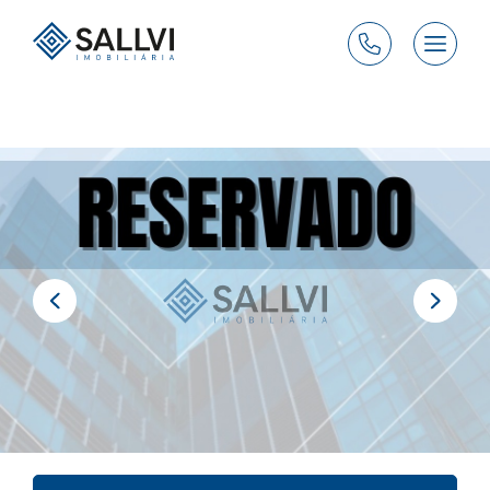
1
de 15