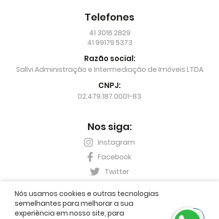
Telefones
41 3016 2829
41 99179 5373
Razão social:
Sallvi Administração e Intermediação de Imóveis LTDA
CNPJ:
02.479.187.0001-83
Nos siga:
Instagram
Facebook
Twitter
Nós usamos cookies e outras tecnologias
semelhantes para melhorar a sua
experiência em nosso site, para
OK
Imobiliária Sallvi © 2026. Creci J 3517. Todos os direitos